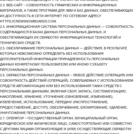
2.3. ВЕБ-САЙТ – СОВОКУПНОСТЬ ГРАФИЧЕСКИХ И ИНФОРМАЦИОННЫХ
МАТЕРИАЛОВ, А ТАКЖЕ ПРОГРАММ ДЛЯ ЭВМ И БАЗ ДАННЫХ, ОБЕСПЕЧИВАЮЩИХ
ИХ ДОСТУПНОСТЬ В СЕТИ ИНТЕРНЕТ ПО СЕТЕВОМУ АДРЕСУ
HTTPS://CREWSNOWBOARDS.COM.
2.4. ИНФОРМАЦИОННАЯ СИСТЕМА ПЕРСОНАЛЬНЫХ ДАННЫХ — СОВОКУПНОСТЬ
СОДЕРЖАЩИХСЯ В БАЗАХ ДАННЫХ ПЕРСОНАЛЬНЫХ ДАННЫХ, И
ОБЕСПЕЧИВАЮЩИХ ИХ ОБРАБОТКУ ИНФОРМАЦИОННЫХ ТЕХНОЛОГИЙ И
ТЕХНИЧЕСКИХ СРЕДСТВ.
2.5. ОБЕЗЛИЧИВАНИЕ ПЕРСОНАЛЬНЫХ ДАННЫХ — ДЕЙСТВИЯ, В РЕЗУЛЬТАТЕ
КОТОРЫХ НЕВОЗМОЖНО ОПРЕДЕЛИТЬ БЕЗ ИСПОЛЬЗОВАНИЯ
ДОПОЛНИТЕЛЬНОЙ ИНФОРМАЦИИ ПРИНАДЛЕЖНОСТЬ ПЕРСОНАЛЬНЫХ
ДАННЫХ КОНКРЕТНОМУ ПОЛЬЗОВАТЕЛЮ ИЛИ ИНОМУ СУБЪЕКТУ
ПЕРСОНАЛЬНЫХ ДАННЫХ.
2.6. ОБРАБОТКА ПЕРСОНАЛЬНЫХ ДАННЫХ – ЛЮБОЕ ДЕЙСТВИЕ (ОПЕРАЦИЯ) ИЛИ
СОВОКУПНОСТЬ ДЕЙСТВИЙ (ОПЕРАЦИЙ), СОВЕРШАЕМЫХ С ИСПОЛЬЗОВАНИЕМ
СРЕДСТВ АВТОМАТИЗАЦИИ ИЛИ БЕЗ ИСПОЛЬЗОВАНИЯ ТАКИХ СРЕДСТВ С
ПЕРСОНАЛЬНЫМИ ДАННЫМИ, ВКЛЮЧАЯ СБОР, ЗАПИСЬ, СИСТЕМАТИЗАЦИЮ,
НАКОПЛЕНИЕ, ХРАНЕНИЕ, УТОЧНЕНИЕ (ОБНОВЛЕНИЕ, ИЗМЕНЕНИЕ),
ИЗВЛЕЧЕНИЕ, ИСПОЛЬЗОВАНИЕ, ПЕРЕДАЧУ (РАСПРОСТРАНЕНИЕ,
ПРЕДОСТАВЛЕНИЕ, ДОСТУП), ОБЕЗЛИЧИВАНИЕ, БЛОКИРОВАНИЕ, УДАЛЕНИЕ,
УНИЧТОЖЕНИЕ ПЕРСОНАЛЬНЫХ ДАННЫХ.
2.7. ОПЕРАТОР – ГОСУДАРСТВЕННЫЙ ОРГАН, МУНИЦИПАЛЬНЫЙ ОРГАН,
ЮРИДИЧЕСКОЕ ИЛИ ФИЗИЧЕСКОЕ ЛИЦО, САМОСТОЯТЕЛЬНО ИЛИ СОВМЕСТНО
С ДРУГИМИ ЛИЦАМИ ОРГАНИЗУЮЩИЕ И (ИЛИ) ОСУЩЕСТВЛЯЮЩИЕ ОБРАБОТКУ