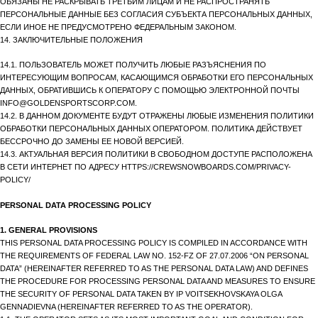
ОБЯЗАНЫ НЕ РАСКРЫВАТЬ ТРЕТЬИМ ЛИЦАМ И НЕ РАСПРОСТРАНЯТЬ
ПЕРСОНАЛЬНЫЕ ДАННЫЕ БЕЗ СОГЛАСИЯ СУБЪЕКТА ПЕРСОНАЛЬНЫХ ДАННЫХ,
ЕСЛИ ИНОЕ НЕ ПРЕДУСМОТРЕНО ФЕДЕРАЛЬНЫМ ЗАКОНОМ.
14. ЗАКЛЮЧИТЕЛЬНЫЕ ПОЛОЖЕНИЯ
14.1. ПОЛЬЗОВАТЕЛЬ МОЖЕТ ПОЛУЧИТЬ ЛЮБЫЕ РАЗЪЯСНЕНИЯ ПО
ИНТЕРЕСУЮЩИМ ВОПРОСАМ, КАСАЮЩИМСЯ ОБРАБОТКИ ЕГО ПЕРСОНАЛЬНЫХ
ДАННЫХ, ОБРАТИВШИСЬ К ОПЕРАТОРУ С ПОМОЩЬЮ ЭЛЕКТРОННОЙ ПОЧТЫ
INFO@GOLDENSPORTSCORP.COM.
14.2. В ДАННОМ ДОКУМЕНТЕ БУДУТ ОТРАЖЕНЫ ЛЮБЫЕ ИЗМЕНЕНИЯ ПОЛИТИКИ
ОБРАБОТКИ ПЕРСОНАЛЬНЫХ ДАННЫХ ОПЕРАТОРОМ. ПОЛИТИКА ДЕЙСТВУЕТ
БЕССРОЧНО ДО ЗАМЕНЫ ЕЕ НОВОЙ ВЕРСИЕЙ.
14.3. АКТУАЛЬНАЯ ВЕРСИЯ ПОЛИТИКИ В СВОБОДНОМ ДОСТУПЕ РАСПОЛОЖЕНА
В СЕТИ ИНТЕРНЕТ ПО АДРЕСУ HTTPS://CREWSNOWBOARDS.COM/PRIVACY-
POLICY/
PERSONAL DATA PROCESSING POLICY
1. GENERAL PROVISIONS
THIS PERSONAL DATA PROCESSING POLICY IS COMPILED IN ACCORDANCE WITH
THE REQUIREMENTS OF FEDERAL LAW NO. 152-FZ OF 27.07.2006 “ON PERSONAL
DATA” (HEREINAFTER REFERRED TO AS THE PERSONAL DATA LAW) AND DEFINES
THE PROCEDURE FOR PROCESSING PERSONAL DATA AND MEASURES TO ENSURE
THE SECURITY OF PERSONAL DATA TAKEN BY IP VOITSEKHOVSKAYA OLGA
GENNADIEVNA (HEREINAFTER REFERRED TO AS THE OPERATOR).