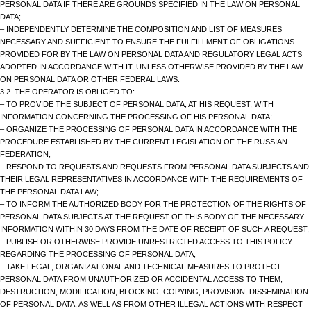
PERSONAL DATA IF THERE ARE GROUNDS SPECIFIED IN THE LAW ON PERSONAL
DATA;
– INDEPENDENTLY DETERMINE THE COMPOSITION AND LIST OF MEASURES
NECESSARY AND SUFFICIENT TO ENSURE THE FULFILLMENT OF OBLIGATIONS
PROVIDED FOR BY THE LAW ON PERSONAL DATA AND REGULATORY LEGAL ACTS
ADOPTED IN ACCORDANCE WITH IT, UNLESS OTHERWISE PROVIDED BY THE LAW
ON PERSONAL DATA OR OTHER FEDERAL LAWS.
3.2. THE OPERATOR IS OBLIGED TO:
– TO PROVIDE THE SUBJECT OF PERSONAL DATA, AT HIS REQUEST, WITH
INFORMATION CONCERNING THE PROCESSING OF HIS PERSONAL DATA;
– ORGANIZE THE PROCESSING OF PERSONAL DATA IN ACCORDANCE WITH THE
PROCEDURE ESTABLISHED BY THE CURRENT LEGISLATION OF THE RUSSIAN
FEDERATION;
– RESPOND TO REQUESTS AND REQUESTS FROM PERSONAL DATA SUBJECTS AND
THEIR LEGAL REPRESENTATIVES IN ACCORDANCE WITH THE REQUIREMENTS OF
THE PERSONAL DATA LAW;
– TO INFORM THE AUTHORIZED BODY FOR THE PROTECTION OF THE RIGHTS OF
PERSONAL DATA SUBJECTS AT THE REQUEST OF THIS BODY OF THE NECESSARY
INFORMATION WITHIN 30 DAYS FROM THE DATE OF RECEIPT OF SUCH A REQUEST;
– PUBLISH OR OTHERWISE PROVIDE UNRESTRICTED ACCESS TO THIS POLICY
REGARDING THE PROCESSING OF PERSONAL DATA;
– TAKE LEGAL, ORGANIZATIONAL AND TECHNICAL MEASURES TO PROTECT
PERSONAL DATA FROM UNAUTHORIZED OR ACCIDENTAL ACCESS TO THEM,
DESTRUCTION, MODIFICATION, BLOCKING, COPYING, PROVISION, DISSEMINATION
OF PERSONAL DATA, AS WELL AS FROM OTHER ILLEGAL ACTIONS WITH RESPECT