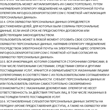
ПОЛЬЗОВАТЕЛЬ МОЖЕТ АКТУАЛИЗИРОВАТЬ ИХ САМОСТОЯТЕЛЬНО, ПУТЕМ
НАПРАВЛЕНИЯ ОПЕРАТОРУ УВЕДОМЛЕНИЕ НА АДРЕС ЭЛЕКТРОННОЙ ПОЧТЫ
ОПЕРАТОРА INFO@GOLDENSPORTSCORP.COM С ПОМЕТКОЙ «АКТУАЛИЗАЦИЯ
ПЕРСОНАЛЬНЫХ ДАННЫХ».
10.4. СРОК ОБРАБОТКИ ПЕРСОНАЛЬНЫХ ДАННЫХ ОПРЕДЕЛЯЕТСЯ
ДОСТИЖЕНИЕМ ЦЕЛЕЙ, ДЛЯ КОТОРЫХ БЫЛИ СОБРАНЫ ПЕРСОНАЛЬНЫЕ
ДАННЫЕ, ЕСЛИ ИНОЙ СРОК НЕ ПРЕДУСМОТРЕН ДОГОВОРОМ ИЛИ
ДЕЙСТВУЮЩИМ ЗАКОНОДАТЕЛЬСТВОМ.
ПОЛЬЗОВАТЕЛЬ МОЖЕТ В ЛЮБОЙ МОМЕНТ ОТОЗВАТЬ СВОЕ СОГЛАСИЕ НА
ОБРАБОТКУ ПЕРСОНАЛЬНЫХ ДАННЫХ, НАПРАВИВ ОПЕРАТОРУ УВЕДОМЛЕНИЕ
ПОСРЕДСТВОМ ЭЛЕКТРОННОЙ ПОЧТЫ НА ЭЛЕКТРОННЫЙ АДРЕС ОПЕРАТОРА
INFO@GOLDENSPORTSCORP.COM С ПОМЕТКОЙ «ОТЗЫВ СОГЛАСИЯ НА
ОБРАБОТКУ ПЕРСОНАЛЬНЫХ ДАННЫХ».
10.5. ВСЯ ИНФОРМАЦИЯ, КОТОРАЯ СОБИРАЕТСЯ СТОРОННИМИ СЕРВИСАМИ, В
ТОМ ЧИСЛЕ ПЛАТЕЖНЫМИ СИСТЕМАМИ, СРЕДСТВАМИ СВЯЗИ И ДРУГИМИ
ПОСТАВЩИКАМИ УСЛУГ, ХРАНИТСЯ И ОБРАБАТЫВАЕТСЯ УКАЗАННЫМИ ЛИЦАМИ
(ОПЕРАТОРАМИ) В СООТВЕТСТВИИ С ИХ ПОЛЬЗОВАТЕЛЬСКИМ СОГЛАШЕНИЕМ И
ПОЛИТИКОЙ КОНФИДЕНЦИАЛЬНОСТИ. СУБЪЕКТ ПЕРСОНАЛЬНЫХ ДАННЫХ И/
ИЛИ ПОЛЬЗОВАТЕЛЬ ОБЯЗАН САМОСТОЯТЕЛЬНО СВОЕВРЕМЕННО
ОЗНАКОМИТЬСЯ С УКАЗАННЫМИ ДОКУМЕНТАМИ. ОПЕРАТОР НЕ НЕСЕТ
ОТВЕТСТВЕННОСТЬ ЗА ДЕЙСТВИЯ ТРЕТЬИХ ЛИЦ, В ТОМ ЧИСЛЕ УКАЗАННЫХ В
НАСТОЯЩЕМ ПУНКТЕ ПОСТАВЩИКОВ УСЛУГ.
10.6. УСТАНОВЛЕННЫЕ СУБЪЕКТОМ ПЕРСОНАЛЬНЫХ ДАННЫХ ЗАПРЕТЫ НА
ПЕРЕДАЧУ (КРОМЕ ПРЕДОСТАВЛЕНИЯ ДОСТУПА), А ТАКЖЕ НА ОБРАБОТКУ ИЛИ