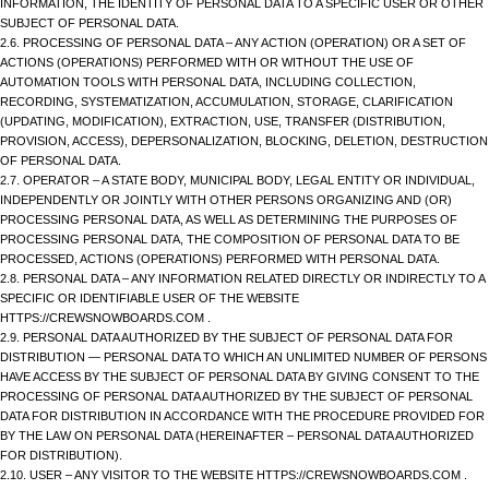
INFORMATION, THE IDENTITY OF PERSONAL DATA TO A SPECIFIC USER OR OTHER
SUBJECT OF PERSONAL DATA.
2.6. PROCESSING OF PERSONAL DATA – ANY ACTION (OPERATION) OR A SET OF
ACTIONS (OPERATIONS) PERFORMED WITH OR WITHOUT THE USE OF
AUTOMATION TOOLS WITH PERSONAL DATA, INCLUDING COLLECTION,
RECORDING, SYSTEMATIZATION, ACCUMULATION, STORAGE, CLARIFICATION
(UPDATING, MODIFICATION), EXTRACTION, USE, TRANSFER (DISTRIBUTION,
PROVISION, ACCESS), DEPERSONALIZATION, BLOCKING, DELETION, DESTRUCTION
OF PERSONAL DATA.
2.7. OPERATOR – A STATE BODY, MUNICIPAL BODY, LEGAL ENTITY OR INDIVIDUAL,
INDEPENDENTLY OR JOINTLY WITH OTHER PERSONS ORGANIZING AND (OR)
PROCESSING PERSONAL DATA, AS WELL AS DETERMINING THE PURPOSES OF
PROCESSING PERSONAL DATA, THE COMPOSITION OF PERSONAL DATA TO BE
PROCESSED, ACTIONS (OPERATIONS) PERFORMED WITH PERSONAL DATA.
2.8. PERSONAL DATA – ANY INFORMATION RELATED DIRECTLY OR INDIRECTLY TO A
SPECIFIC OR IDENTIFIABLE USER OF THE WEBSITE
HTTPS://CREWSNOWBOARDS.COM .
2.9. PERSONAL DATA AUTHORIZED BY THE SUBJECT OF PERSONAL DATA FOR
DISTRIBUTION — PERSONAL DATA TO WHICH AN UNLIMITED NUMBER OF PERSONS
HAVE ACCESS BY THE SUBJECT OF PERSONAL DATA BY GIVING CONSENT TO THE
PROCESSING OF PERSONAL DATA AUTHORIZED BY THE SUBJECT OF PERSONAL
DATA FOR DISTRIBUTION IN ACCORDANCE WITH THE PROCEDURE PROVIDED FOR
BY THE LAW ON PERSONAL DATA (HEREINAFTER – PERSONAL DATA AUTHORIZED
FOR DISTRIBUTION).
2.10. USER – ANY VISITOR TO THE WEBSITE HTTPS://CREWSNOWBOARDS.COM .