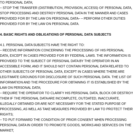
TO PERSONAL DATA;
– STOP THE TRANSFER (DISTRIBUTION, PROVISION, ACCESS) OF PERSONAL DATA,
STOP PROCESSING AND DESTROY PERSONAL DATA IN THE MANNER AND CASES
PROVIDED FOR BY THE LAW ON PERSONAL DATA– – PERFORM OTHER DUTIES
PROVIDED FOR BY THE LAW ON PERSONAL DATA.
4. BASIC RIGHTS AND OBLIGATIONS OF PERSONAL DATA SUBJECTS
4.1. PERSONAL DATA SUBJECTS HAVE THE RIGHT TO:
– RECEIVE INFORMATION CONCERNING THE PROCESSING OF HIS PERSONAL
DATA, EXCEPT IN CASES PROVIDED FOR BY FEDERAL LAWS. THE INFORMATION IS
PROVIDED TO THE SUBJECT OF PERSONAL DATA BY THE OPERATOR IN AN
ACCESSIBLE FORM, AND IT SHOULD NOT CONTAIN PERSONAL DATA RELATED TO
OTHER SUBJECTS OF PERSONAL DATA, EXCEPT IN CASES WHERE THERE ARE
LEGITIMATE GROUNDS FOR DISCLOSURE OF SUCH PERSONAL DATA. THE LIST OF
INFORMATION AND THE PROCEDURE FOR OBTAINING IT IS ESTABLISHED BY THE
LAW ON PERSONAL DATA;
– REQUIRE THE OPERATOR TO CLARIFY HIS PERSONAL DATA, BLOCK OR DESTROY
THEM IF THE PERSONAL DATA ARE INCOMPLETE, OUTDATED, INACCURATE,
ILLEGALLY OBTAINED OR ARE NOT NECESSARY FOR THE STATED PURPOSE OF
PROCESSING, AS WELL AS TAKE MEASURES PROVIDED BY LAW TO PROTECT THEIR
RIGHTS;
– TO PUT FORWARD THE CONDITION OF PRIOR CONSENT WHEN PROCESSING
PERSONAL DATA IN ORDER TO PROMOTE GOODS, WORKS AND SERVICES ON THE
MARKET;