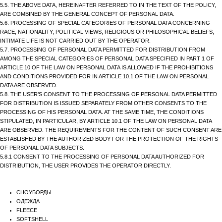
5.5. THE ABOVE DATA, HEREINAFTER REFERRED TO IN THE TEXT OF THE POLICY,
ARE COMBINED BY THE GENERAL CONCEPT OF PERSONAL DATA.
5.6. PROCESSING OF SPECIAL CATEGORIES OF PERSONAL DATA CONCERNING
RACE, NATIONALITY, POLITICAL VIEWS, RELIGIOUS OR PHILOSOPHICAL BELIEFS,
INTIMATE LIFE IS NOT CARRIED OUT BY THE OPERATOR.
5.7. PROCESSING OF PERSONAL DATA PERMITTED FOR DISTRIBUTION FROM
AMONG THE SPECIAL CATEGORIES OF PERSONAL DATA SPECIFIED IN PART 1 OF
ARTICLE 10 OF THE LAW ON PERSONAL DATA IS ALLOWED IF THE PROHIBITIONS
AND CONDITIONS PROVIDED FOR IN ARTICLE 10.1 OF THE LAW ON PERSONAL
DATA ARE OBSERVED.
5.8. THE USER’S CONSENT TO THE PROCESSING OF PERSONAL DATA PERMITTED
FOR DISTRIBUTION IS ISSUED SEPARATELY FROM OTHER CONSENTS TO THE
PROCESSING OF HIS PERSONAL DATA. AT THE SAME TIME, THE CONDITIONS
STIPULATED, IN PARTICULAR, BY ARTICLE 10.1 OF THE LAW ON PERSONAL DATA
ARE OBSERVED. THE REQUIREMENTS FOR THE CONTENT OF SUCH CONSENT ARE
ESTABLISHED BY THE AUTHORIZED BODY FOR THE PROTECTION OF THE RIGHTS
OF PERSONAL DATA SUBJECTS.
5.8.1 CONSENT TO THE PROCESSING OF PERSONAL DATA AUTHORIZED FOR
DISTRIBUTION, THE USER PROVIDES THE OPERATOR DIRECTLY.
СНОУБОРДЫ
ОДЕЖДА
FLEECE
SOFTSHELL