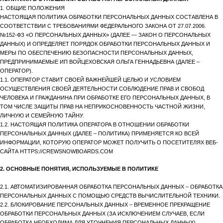
1. ОБЩИЕ ПОЛОЖЕНИЯ
НАСТОЯЩАЯ ПОЛИТИКА ОБРАБОТКИ ПЕРСОНАЛЬНЫХ ДАННЫХ СОСТАВЛЕНА В
СООТВЕТСТВИИ С ТРЕБОВАНИЯМИ ФЕДЕРАЛЬНОГО ЗАКОНА ОТ 27.07.2006.
№152-ФЗ «О ПЕРСОНАЛЬНЫХ ДАННЫХ» (ДАЛЕЕ — ЗАКОН О ПЕРСОНАЛЬНЫХ
ДАННЫХ) И ОПРЕДЕЛЯЕТ ПОРЯДОК ОБРАБОТКИ ПЕРСОНАЛЬНЫХ ДАННЫХ И
МЕРЫ ПО ОБЕСПЕЧЕНИЮ БЕЗОПАСНОСТИ ПЕРСОНАЛЬНЫХ ДАННЫХ,
ПРЕДПРИНИМАЕМЫЕ ИП ВОЙЦЕХОВСКАЯ ОЛЬГА ГЕННАДЬЕВНА (ДАЛЕЕ –
ОПЕРАТОР).
1.1. ОПЕРАТОР СТАВИТ СВОЕЙ ВАЖНЕЙШЕЙ ЦЕЛЬЮ И УСЛОВИЕМ
ОСУЩЕСТВЛЕНИЯ СВОЕЙ ДЕЯТЕЛЬНОСТИ СОБЛЮДЕНИЕ ПРАВ И СВОБОД
ЧЕЛОВЕКА И ГРАЖДАНИНА ПРИ ОБРАБОТКЕ ЕГО ПЕРСОНАЛЬНЫХ ДАННЫХ, В
ТОМ ЧИСЛЕ ЗАЩИТЫ ПРАВ НА НЕПРИКОСНОВЕННОСТЬ ЧАСТНОЙ ЖИЗНИ,
ЛИЧНУЮ И СЕМЕЙНУЮ ТАЙНУ.
1.2. НАСТОЯЩАЯ ПОЛИТИКА ОПЕРАТОРА В ОТНОШЕНИИ ОБРАБОТКИ
ПЕРСОНАЛЬНЫХ ДАННЫХ (ДАЛЕЕ – ПОЛИТИКА) ПРИМЕНЯЕТСЯ КО ВСЕЙ
ИНФОРМАЦИИ, КОТОРУЮ ОПЕРАТОР МОЖЕТ ПОЛУЧИТЬ О ПОСЕТИТЕЛЯХ ВЕБ-
САЙТА HTTPS://CREWSNOWBOARDS.COM
2. ОСНОВНЫЕ ПОНЯТИЯ, ИСПОЛЬЗУЕМЫЕ В ПОЛИТИКЕ
2.1. АВТОМАТИЗИРОВАННАЯ ОБРАБОТКА ПЕРСОНАЛЬНЫХ ДАННЫХ – ОБРАБОТКА
ПЕРСОНАЛЬНЫХ ДАННЫХ С ПОМОЩЬЮ СРЕДСТВ ВЫЧИСЛИТЕЛЬНОЙ ТЕХНИКИ.
2.2. БЛОКИРОВАНИЕ ПЕРСОНАЛЬНЫХ ДАННЫХ – ВРЕМЕННОЕ ПРЕКРАЩЕНИЕ
ОБРАБОТКИ ПЕРСОНАЛЬНЫХ ДАННЫХ (ЗА ИСКЛЮЧЕНИЕМ СЛУЧАЕВ, ЕСЛИ
ОБРАБОТКА НЕОБХОДИМА ДЛЯ УТОЧНЕНИЯ ПЕРСОНАЛЬНЫХ ДАННЫХ).