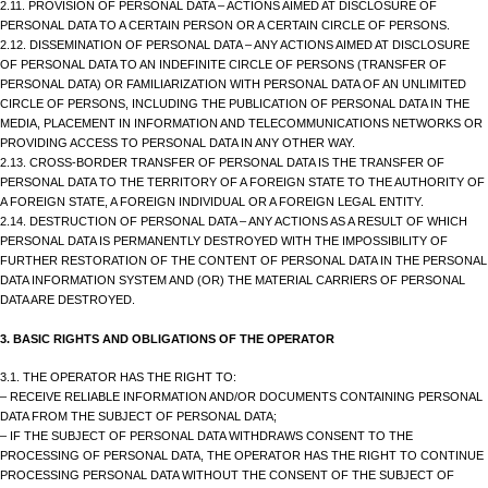
2.11. PROVISION OF PERSONAL DATA – ACTIONS AIMED AT DISCLOSURE OF
PERSONAL DATA TO A CERTAIN PERSON OR A CERTAIN CIRCLE OF PERSONS.
2.12. DISSEMINATION OF PERSONAL DATA – ANY ACTIONS AIMED AT DISCLOSURE
OF PERSONAL DATA TO AN INDEFINITE CIRCLE OF PERSONS (TRANSFER OF
PERSONAL DATA) OR FAMILIARIZATION WITH PERSONAL DATA OF AN UNLIMITED
CIRCLE OF PERSONS, INCLUDING THE PUBLICATION OF PERSONAL DATA IN THE
MEDIA, PLACEMENT IN INFORMATION AND TELECOMMUNICATIONS NETWORKS OR
PROVIDING ACCESS TO PERSONAL DATA IN ANY OTHER WAY.
2.13. CROSS-BORDER TRANSFER OF PERSONAL DATA IS THE TRANSFER OF
PERSONAL DATA TO THE TERRITORY OF A FOREIGN STATE TO THE AUTHORITY OF
A FOREIGN STATE, A FOREIGN INDIVIDUAL OR A FOREIGN LEGAL ENTITY.
2.14. DESTRUCTION OF PERSONAL DATA – ANY ACTIONS AS A RESULT OF WHICH
PERSONAL DATA IS PERMANENTLY DESTROYED WITH THE IMPOSSIBILITY OF
FURTHER RESTORATION OF THE CONTENT OF PERSONAL DATA IN THE PERSONAL
DATA INFORMATION SYSTEM AND (OR) THE MATERIAL CARRIERS OF PERSONAL
DATA ARE DESTROYED.
3. BASIC RIGHTS AND OBLIGATIONS OF THE OPERATOR
3.1. THE OPERATOR HAS THE RIGHT TO:
– RECEIVE RELIABLE INFORMATION AND/OR DOCUMENTS CONTAINING PERSONAL
DATA FROM THE SUBJECT OF PERSONAL DATA;
– IF THE SUBJECT OF PERSONAL DATA WITHDRAWS CONSENT TO THE
PROCESSING OF PERSONAL DATA, THE OPERATOR HAS THE RIGHT TO CONTINUE
PROCESSING PERSONAL DATA WITHOUT THE CONSENT OF THE SUBJECT OF