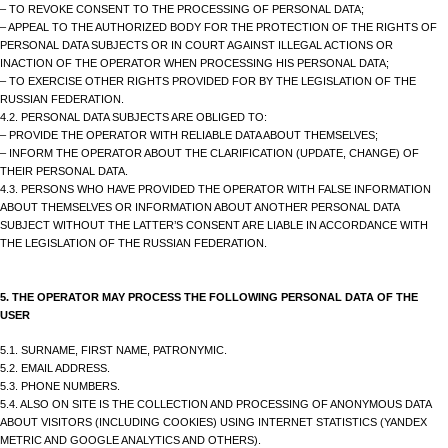
– TO REVOKE CONSENT TO THE PROCESSING OF PERSONAL DATA;
– APPEAL TO THE AUTHORIZED BODY FOR THE PROTECTION OF THE RIGHTS OF
PERSONAL DATA SUBJECTS OR IN COURT AGAINST ILLEGAL ACTIONS OR
INACTION OF THE OPERATOR WHEN PROCESSING HIS PERSONAL DATA;
– TO EXERCISE OTHER RIGHTS PROVIDED FOR BY THE LEGISLATION OF THE
RUSSIAN FEDERATION.
4.2. PERSONAL DATA SUBJECTS ARE OBLIGED TO:
– PROVIDE THE OPERATOR WITH RELIABLE DATA ABOUT THEMSELVES;
– INFORM THE OPERATOR ABOUT THE CLARIFICATION (UPDATE, CHANGE) OF
THEIR PERSONAL DATA.
4.3. PERSONS WHO HAVE PROVIDED THE OPERATOR WITH FALSE INFORMATION
ABOUT THEMSELVES OR INFORMATION ABOUT ANOTHER PERSONAL DATA
SUBJECT WITHOUT THE LATTER’S CONSENT ARE LIABLE IN ACCORDANCE WITH
THE LEGISLATION OF THE RUSSIAN FEDERATION.
5. THE OPERATOR MAY PROCESS THE FOLLOWING PERSONAL DATA OF THE
USER
5.1. SURNAME, FIRST NAME, PATRONYMIC.
5.2. EMAIL ADDRESS.
5.3. PHONE NUMBERS.
5.4. ALSO ON SITE IS THE COLLECTION AND PROCESSING OF ANONYMOUS DATA
ABOUT VISITORS (INCLUDING COOKIES) USING INTERNET STATISTICS (YANDEX
METRIC AND GOOGLE ANALYTICS AND OTHERS).