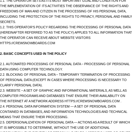
1.1. THE OPERATOR SETS AS ITS MOST IMPORTANT GOAL AND CONDITION FOR
THE IMPLEMENTATION OF ITS ACTIVITIES THE OBSERVANCE OF THE RIGHTS AND
FREEDOMS OF MAN AND CITIZEN IN THE PROCESSING OF HIS PERSONAL DATA,
INCLUDING THE PROTECTION OF THE RIGHTS TO PRIVACY, PERSONAL AND FAMILY
SECRETS.
1.2. THIS OPERATOR’S POLICY REGARDING THE PROCESSING OF PERSONAL DATA
(HEREINAFTER REFERRED TO AS THE POLICY) APPLIES TO ALL INFORMATION THAT
THE OPERATOR CAN RECEIVE ABOUT WEBSITE VISITORS
HTTPS://CREWSNOWBOARDS.COM
2. BASIC CONCEPTS USED IN THE POLICY
2.1. AUTOMATED PROCESSING OF PERSONAL DATA – PROCESSING OF PERSONAL
DATA USING COMPUTER TECHNOLOGY.
2.2. BLOCKING OF PERSONAL DATA – TEMPORARY TERMINATION OF PROCESSING
OF PERSONAL DATA (EXCEPT IN CASES WHERE PROCESSING IS NECESSARY TO
CLARIFY PERSONAL DATA).
2.3. WEBSITE – A SET OF GRAPHIC AND INFORMATIONAL MATERIALS, AS WELL AS
COMPUTER PROGRAMS AND DATABASES THAT ENSURE THEIR AVAILABILITY ON
THE INTERNET AT A NETWORK ADDRESS HTTPS://CREWSNOWBOARDS.COM .
2.4. PERSONAL DATA INFORMATION SYSTEM — A SET OF PERSONAL DATA
CONTAINED IN DATABASES, AND INFORMATION TECHNOLOGIES AND TECHNICAL
MEANS THAT ENSURE THEIR PROCESSING.
2.5. DEPERSONALIZATION OF PERSONAL DATA — ACTIONS AS A RESULT OF WHICH
IT IS IMPOSSIBLE TO DETERMINE, WITHOUT THE USE OF ADDITIONAL